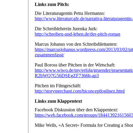
Links zum Pitch:
Die Literaturagentin Petra Hermanns:
http://www.literaturcafe.de/narrativa-literaturagent
Die Schreiblehrerin Jurenka Jurk:
http://schreiben-und-leben.de/der-pitch-roman
Marcus Johanus von den Schreibdilettanten:
https://marcusjohanus.wordpress.com/2013/03/02/pit
zusammenfasst/
Paul Boross über Pitchen in der Wirtschaft:
http://www.wiwo.de/my/erfolg/gruender/praesentat
R2bWQ7G56DSEgZF7366b-ap3
Pitchen im Filmgeschäft:
http://storymerchant.com/hiconceptloglinez.html
Links zum Klappentext
Facebook Diskussion über den Klappentext:
https://web.facebook.com/groups/18441392161560
Mike Wells, »A Secret« Formula for Creating a Sho