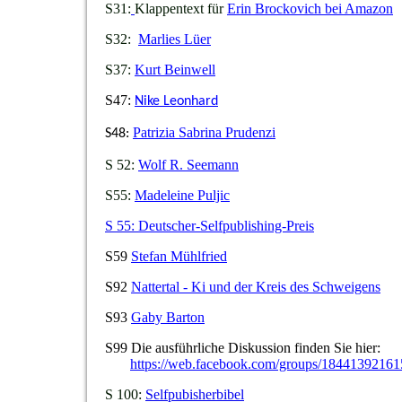
S31:
Klappentext für
Erin Brockovich bei Amazon
S32:
Marlies Lüer
S37:
Kurt Beinwell
S47:
Nike Leonhard
Patrizia Sabrina Prudenzi
S48:
S 52:
Wolf R. Seemann
S55
:
Madeleine Puljic
S 55:
Deutscher-Selfpublishing-Preis
S59
Stefan Mühlfried
S92
Nattertal - Ki und der Kreis des Schweigens
S93
Gaby Barton
S99
Die ausführliche Diskussion finden Sie hier:
https://web.facebook.com/groups/1844139216
S 100:
Selfpubisherbibel