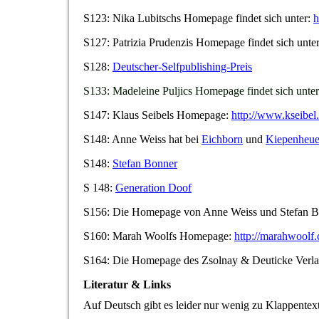
S123: Nika Lubitschs Homepage findet sich unter:
h
S127: Patrizia Prudenzis Homepage findet sich unte
S128:
Deutscher-Selfpublishing-Preis
S133: Madeleine Puljics Homepage findet sich unte
S147: Klaus Seibels Homepage:
http://www.kseibel.
S148: Anne Weiss hat bei
Eichborn
und
Kiepenheue
S148:
Stefan Bonner
S 148:
Generation Doof
S156: Die Homepage von Anne Weiss und Stefan 
S160: Marah Woolfs Homepage:
http://marahwoolf
S164: Die Homepage des Zsolnay & Deuticke Verl
Literatur & Links
Auf Deutsch gibt es leider nur wenig zu Klappentex