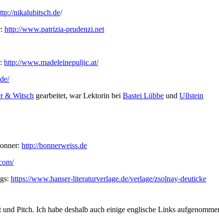
ttp://nikalubitsch.de
/
r:
http://www.patrizia-prudenzi.net
r:
http://www.madeleinepuljic.at/
de/
r & Witsch
gearbeitet, war Lektorin bei
Bastei Lübbe
und
Ullstein
Bonner:
http://bonnerweiss.de
.com/
ags:
https://www.hanser-literaturverlage.de/verlage/zsolnay-deuticke
t und Pitch. Ich habe deshalb auch einige englische Links aufgenomme