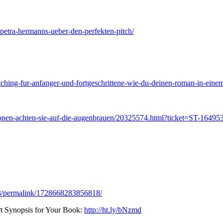
in-petra-hermanns-ueber-den-perfekten-pitch/
ching-fur-anfanger-und-fortgeschrittene-wie-du-deinen-roman-in-einem
ionen-achten-sie-auf-die-augenbrauen/20325574.html?ticket=ST-16495
3/permalink/1728668283856818/
rt Synopsis for Your Book:
http://ht.ly/bNzmd