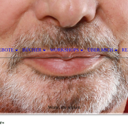
EBOTE
BÜCHER
WORKSHOPS
ÜBER MICH
RE
Worte, die wirken
er«