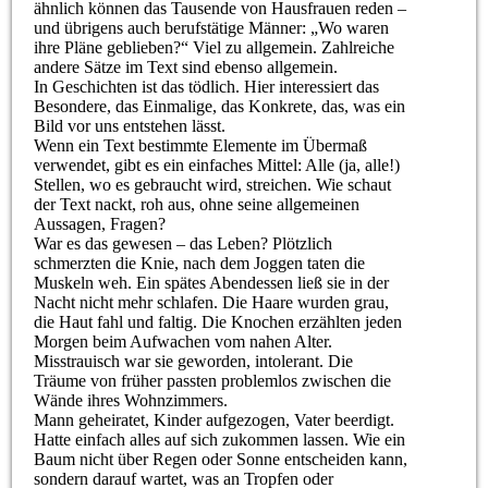
ähnlich können das Tausende von Hausfrauen reden –
und übrigens auch berufstätige Männer: „Wo waren
ihre Pläne geblieben?“ Viel zu allgemein. Zahlreiche
andere Sätze im Text sind ebenso allgemein.
In Geschichten ist das tödlich. Hier interessiert das
Besondere, das Einmalige, das Konkrete, das, was ein
Bild vor uns entstehen lässt.
Wenn ein Text bestimmte Elemente im Übermaß
verwendet, gibt es ein einfaches Mittel: Alle (ja, alle!)
Stellen, wo es gebraucht wird, streichen. Wie schaut
der Text nackt, roh aus, ohne seine allgemeinen
Aussagen, Fragen?
War es das gewesen – das Leben? Plötzlich
schmerzten die Knie, nach dem Joggen taten die
Muskeln weh. Ein spätes Abendessen ließ sie in der
Nacht nicht mehr schlafen. Die Haare wurden grau,
die Haut fahl und faltig. Die Knochen erzählten jeden
Morgen beim Aufwachen vom nahen Alter.
Misstrauisch war sie geworden, intolerant. Die
Träume von früher passten problemlos zwischen die
Wände ihres Wohnzimmers.
Mann geheiratet, Kinder aufgezogen, Vater beerdigt.
Hatte einfach alles auf sich zukommen lassen. Wie ein
Baum nicht über Regen oder Sonne entscheiden kann,
sondern darauf wartet, was an Tropfen oder