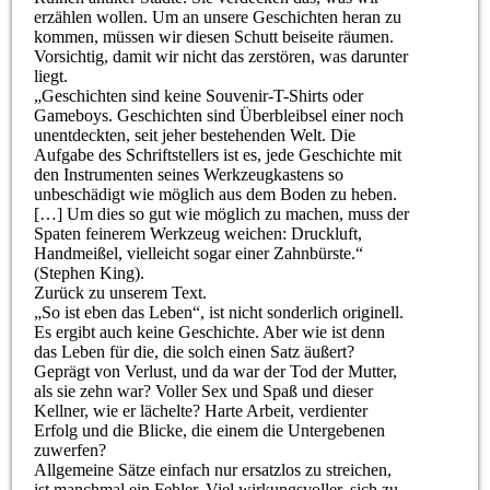
erzählen wollen. Um an unsere Geschichten heran zu
kommen, müssen wir diesen Schutt beiseite räumen.
Vorsichtig, damit wir nicht das zerstören, was darunter
liegt.
„Geschichten sind keine Souvenir-T-Shirts oder
Gameboys. Geschichten sind Überbleibsel einer noch
unentdeckten, seit jeher bestehenden Welt. Die
Aufgabe des Schriftstellers ist es, jede Geschichte mit
den Instrumenten seines Werkzeugkastens so
unbeschädigt wie möglich aus dem Boden zu heben.
[…] Um dies so gut wie möglich zu machen, muss der
Spaten feinerem Werkzeug weichen: Druckluft,
Handmeißel, vielleicht sogar einer Zahnbürste.“
(Stephen King).
Zurück zu unserem Text.
„So ist eben das Leben“, ist nicht sonderlich originell.
Es ergibt auch keine Geschichte. Aber wie ist denn
das Leben für die, die solch einen Satz äußert?
Geprägt von Verlust, und da war der Tod der Mutter,
als sie zehn war? Voller Sex und Spaß und dieser
Kellner, wie er lächelte? Harte Arbeit, verdienter
Erfolg und die Blicke, die einem die Untergebenen
zuwerfen?
Allgemeine Sätze einfach nur ersatzlos zu streichen,
ist manchmal ein Fehler. Viel wirkungsvoller, sich zu