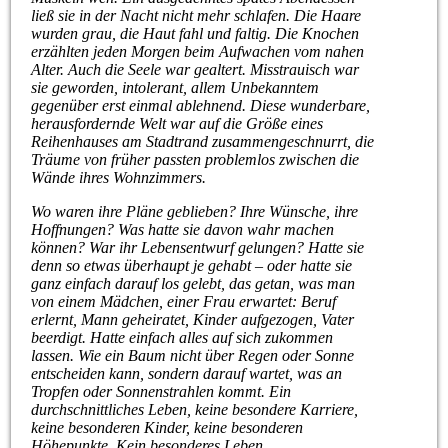
ließ sie in der Nacht nicht mehr schlafen. Die Haare
wurden grau, die Haut fahl und faltig. Die Knochen
erzählten jeden Morgen beim Aufwachen vom nahen
Alter. Auch die Seele war gealtert. Misstrauisch war
sie geworden, intolerant, allem Unbekanntem
gegenüber erst einmal ablehnend. Diese wunderbare,
herausfordernde Welt war auf die Größe eines
Reihenhauses am Stadtrand zusammengeschnurrt, die
Träume von früher passten problemlos zwischen die
Wände ihres Wohnzimmers.
Wo waren ihre Pläne geblieben? Ihre Wünsche, ihre
Hoffnungen? Was hatte sie davon wahr machen
können? War ihr Lebensentwurf gelungen? Hatte sie
denn so etwas überhaupt je gehabt – oder hatte sie
ganz einfach darauf los gelebt, das getan, was man
von einem Mädchen, einer Frau erwartet: Beruf
erlernt, Mann geheiratet, Kinder aufgezogen, Vater
beerdigt. Hatte einfach alles auf sich zukommen
lassen. Wie ein Baum nicht über Regen oder Sonne
entscheiden kann, sondern darauf wartet, was an
Tropfen oder Sonnenstrahlen kommt. Ein
durchschnittliches Leben, keine besondere Karriere,
keine besonderen Kinder, keine besonderen
Höhepunkte. Kein besonderes Leben.