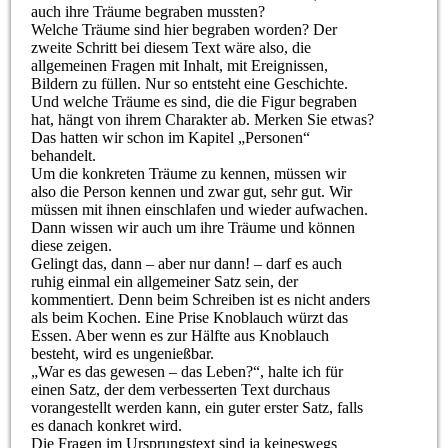
auch ihre Träume begraben mussten?
Welche Träume sind hier begraben worden? Der
zweite Schritt bei diesem Text wäre also, die
allgemeinen Fragen mit Inhalt, mit Ereignissen,
Bildern zu füllen. Nur so entsteht eine Geschichte.
Und welche Träume es sind, die die Figur begraben
hat, hängt von ihrem Charakter ab. Merken Sie etwas?
Das hatten wir schon im Kapitel „Personen“
behandelt.
Um die konkreten Träume zu kennen, müssen wir
also die Person kennen und zwar gut, sehr gut. Wir
müssen mit ihnen einschlafen und wieder aufwachen.
Dann wissen wir auch um ihre Träume und können
diese zeigen.
Gelingt das, dann – aber nur dann! – darf es auch
ruhig einmal ein allgemeiner Satz sein, der
kommentiert. Denn beim Schreiben ist es nicht anders
als beim Kochen. Eine Prise Knoblauch würzt das
Essen. Aber wenn es zur Hälfte aus Knoblauch
besteht, wird es ungenießbar.
„War es das gewesen – das Leben?“, halte ich für
einen Satz, der dem verbesserten Text durchaus
vorangestellt werden kann, ein guter erster Satz, falls
es danach konkret wird.
Die Fragen im Ursprungstext sind ja keineswegs